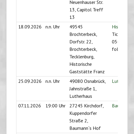
Neuenhauser Str.
13, Capitol Treff
13
18.09.2026
n.n. Uhr
49545
Historisch
Brochterbeck,
Tickets:
Dorfstr. 22,
05455-556
Brochterbeck,
folkmuerm
Tecklenburg,
Historische
Gaststätte Franz
25.09.2026
n.n. Uhr
49080 Osnabrück,
Lutherhau
Jahnstraße 1,
Lutherhaus
07.11.2026
19:00 Uhr
27245 Kirchdorf,
Baumann`s
Kuppendorfer
Straße 2,
Baumann`s Hof