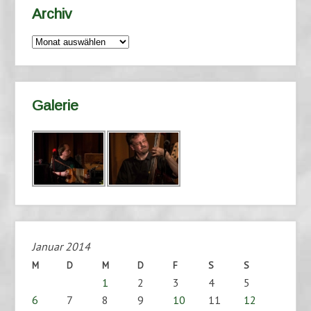
Archiv
Archiv
Galerie
Januar 2014
M
D
M
D
F
S
S
1
2
3
4
5
6
7
8
9
10
11
12