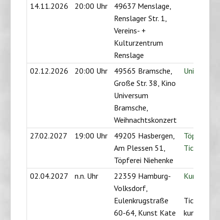
14.11.2026
20:00 Uhr
49637 Menslage,
Renslager Str. 1,
Vereins- +
Kulturzentrum
Renslage
02.12.2026
20:00 Uhr
49565 Bramsche,
Universum
Große Str. 38, Kino
Universum
Bramsche,
Weihnachtskonzert
27.02.2027
19:00 Uhr
49205 Hasbergen,
Töpferei N
Am Plessen 51,
Tickets
Töpferei Niehenke
02.04.2027
n.n. Uhr
22359 Hamburg-
Kunst Kate
Volksdorf,
Eulenkrugstraße
Tickets per
60-64, Kunst Kate
kunstkate