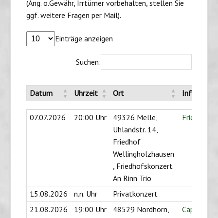
(Ang. o.Gewähr, Irrtümer vorbehalten, stellen Sie
ggf. weitere Fragen per Mail).
Einträge anzeigen
Suchen:
Datum
Uhrzeit
Ort
Info
Datum
Uhrzeit
Ort
Info
07.07.2026
20:00 Uhr
49326 Melle,
Friedhofsk
Uhlandstr. 14,
Friedhof
Wellingholzhausen
, Friedhofskonzert
An Rinn Trio
15.08.2026
n.n. Uhr
Privatkonzert
21.08.2026
19:00 Uhr
48529 Nordhorn,
Capitol Tr